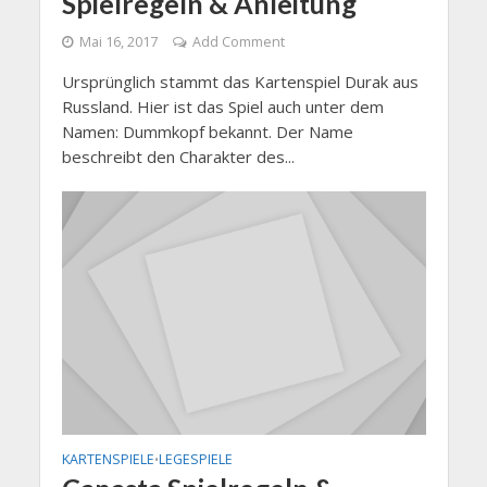
Spielregeln & Anleitung
Mai 16, 2017
Add Comment
Ursprünglich stammt das Kartenspiel Durak aus
Russland. Hier ist das Spiel auch unter dem
Namen: Dummkopf bekannt. Der Name
beschreibt den Charakter des...
KARTENSPIELE
LEGESPIELE
•