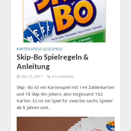
KARTENSPIELE
LEGESPIELE
•
Skip-Bo Spielregeln &
Anleitung
Mai 12, 2017
4 Comments
Skip- Bo ist ein Kartenspiel mit 144 Zahlenkarten
und 18 Skip-Bo-Jokern, also insgesamt 162
Karten. Es ist ein Spiel für zwei bis sechs Spieler
ab 8 Jahren und...