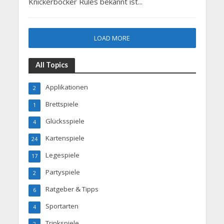
Knickerbocker Rules bekannt ist...
LOAD MORE
All Topics
Applikationen
2
Brettspiele
1
Glücksspiele
4
Kartenspiele
24
Legespiele
17
Partyspiele
2
Ratgeber & Tipps
6
Sportarten
4
Trinkspiele