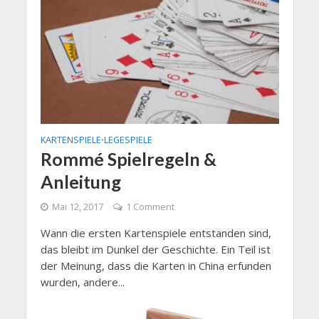
KARTENSPIELE
LEGESPIELE
•
Rommé Spielregeln &
Anleitung
Mai 12, 2017
1 Comment
Wann die ersten Kartenspiele entstanden sind,
das bleibt im Dunkel der Geschichte. Ein Teil ist
der Meinung, dass die Karten in China erfunden
wurden, andere...