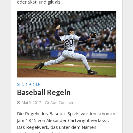
oder Skat, und gilt als...
SPORTARTEN
Baseball Regeln
Mai 5, 2017
Add Comment
Die Regeln des Baseball Spiels wurden schon im
Jahr 1845 von Alexander Cartwright verfasst.
Das Regelwerk, das unter dem Namen