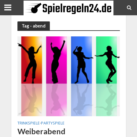
Tag - abend
TRINKSPIELE
PARTYSPIELE
•
Weiberabend