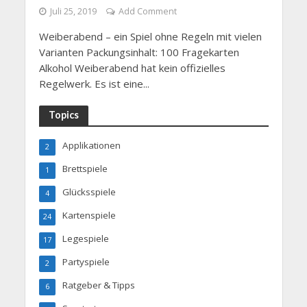
Juli 25, 2019
Add Comment
Weiberabend – ein Spiel ohne Regeln mit vielen
Varianten Packungsinhalt: 100 Fragekarten
Alkohol Weiberabend hat kein offizielles
Regelwerk. Es ist eine...
Topics
Applikationen
2
Brettspiele
1
Glücksspiele
4
Kartenspiele
24
Legespiele
17
Partyspiele
2
Ratgeber & Tipps
6