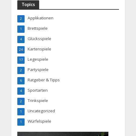
Topics
Applikationen
2
Brettspiele
1
Glücksspiele
4
Kartenspiele
24
Legespiele
17
Partyspiele
2
Ratgeber & Tipps
6
Sportarten
4
Trinkspiele
2
Uncategorized
1
Würfelspiele
1