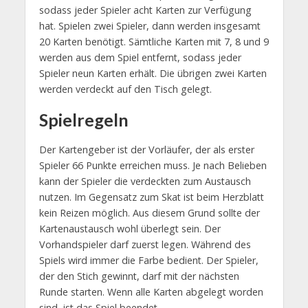
sodass jeder Spieler acht Karten zur Verfügung
hat. Spielen zwei Spieler, dann werden insgesamt
20 Karten benötigt. Sämtliche Karten mit 7, 8 und 9
werden aus dem Spiel entfernt, sodass jeder
Spieler neun Karten erhält. Die übrigen zwei Karten
werden verdeckt auf den Tisch gelegt.
Spielregeln
Der Kartengeber ist der Vorläufer, der als erster
Spieler 66 Punkte erreichen muss. Je nach Belieben
kann der Spieler die verdeckten zum Austausch
nutzen. Im Gegensatz zum Skat ist beim Herzblatt
kein Reizen möglich. Aus diesem Grund sollte der
Kartenaustausch wohl überlegt sein. Der
Vorhandspieler darf zuerst legen. Während des
Spiels wird immer die Farbe bedient. Der Spieler,
der den Stich gewinnt, darf mit der nächsten
Runde starten. Wenn alle Karten abgelegt worden
sind, ist das Spiel beendet.