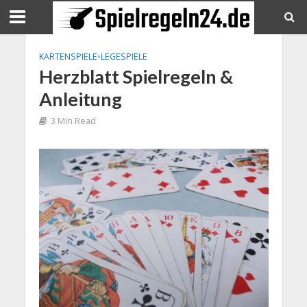
KARTENSPIELE
•
LEGESPIELE
Herzblatt Spielregeln &
Anleitung
3 Min Read