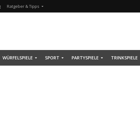
g
Ratgeber & Tipps
WÜRFELSPIELE
SPORT
PARTYSPIELE
TRINKSPIELE