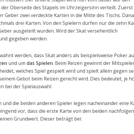
er Oberseite des Stapels im Uhrzeigersinn verteilt. Zuerst
er Geber zwei verdeckte Karten in die Mitte des Tischs. Dan
hmals drei Karten. Von den Spielern dürfen nur die zehn Ka
er ausgeteilt wurden. Wird der Skat versehentlich
und gegeben werden.
wähnt werden, dass Skat anders als beispielsweise Poker a
zen
und um
das Spielen
. Beim Reizen gewinnt der Mitspieler
idet, welches Spiel gespielt wird und spielt allein gegen se
 seinem Gebot beim Reizen gerecht wird. Dies bedeutet, je h
en bei der Spielauswahl.
ch und die beiden anderen Spieler legen nacheinander eine K
zwingend vor, dass die erste Karte von den beiden nachfolge
einen Grundwert. Dieser beträgt bei: