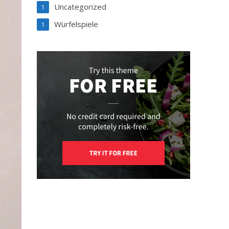
Uncategorized
1
Würfelspiele
1