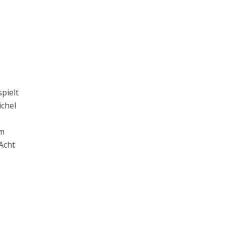
pielt
ichel
im
Acht