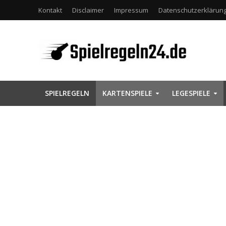
Kontakt
Disclaimer
Impressum
Datenschutzerklärun
SPIELREGELN
KARTENSPIELE
LEGESPIELE