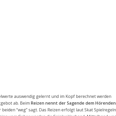
Spielwerte auswendig gelernt und im Kopf berechnet werden
stgebot ab. Beim
Reizen nennt der Sagende dem Hörenden
er beiden “weg” sagt. Das Reizen erfolgt laut Skat Spielregeln