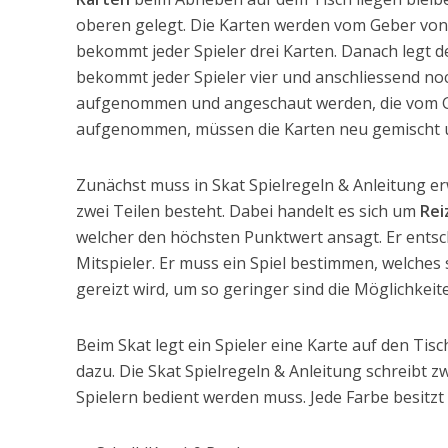
oberen gelegt. Die Karten werden vom Geber von d
bekommt jeder Spieler drei Karten. Danach legt d
bekommt jeder Spieler vier und anschliessend noc
aufgenommen und angeschaut werden, die vom Geb
aufgenommen, müssen die Karten neu gemischt 
Zunächst muss in Skat Spielregeln & Anleitung er
zwei Teilen besteht. Dabei handelt es sich um
Rei
welcher den höchsten Punktwert ansagt. Er entsche
Mitspieler. Er muss ein Spiel bestimmen, welches
gereizt wird, um so geringer sind die Möglichkeit
Beim Skat legt ein Spieler eine Karte auf den Tis
dazu. Die Skat Spielregeln & Anleitung schreibt 
Spielern bedient werden muss. Jede Farbe besitzt 