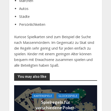
Märchen
Autos
Städte
Persönlichkeiten
Kuriose Spielkarten sind zum Beispiel die Suche
nach Massenmördern. Im Gegensatz zu Skat sind
die Regeln sehr gering und für jeden einfach zu
spielen. Kinder mit einem geringen Alter können
bequem mit Erwachsene zusammen spielen und
alle Beteiligten haben Spaß.
You may also like
KARTENSPIELE
GLÜCKSSPIELE
Spielregeln für
verschiedene Poker-