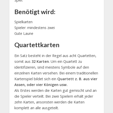
Spiel.
Benötigt wird:
Spielkarten
Spieler: mindestens zwei
Gute Laune
Quartettkarten
Ein Satz besteht in der Regel aus acht Quartetten,
somit aus
32 Karten
. Um ein Quartett zu
identifizieren, sind meistens Symbole auf den
einzelnen Karten versehen. Bei einem traditionellen
Kartenspiel bildet sich ein
Quartett z. B. aus vier
Assen, oder vier Königen usw.
Als Erstes werden die Karten gut gemischt und an
die Spieler verteilt. Bei zwei Spielern erhält jeder
zehn Karten, ansonsten werden die Karten
komplett an alle ausgeteilt.