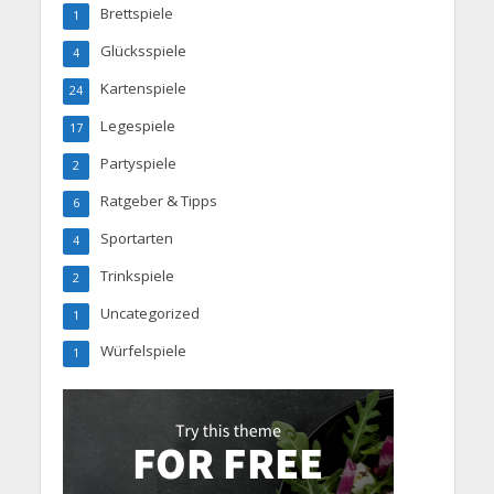
Brettspiele
1
Glücksspiele
4
Kartenspiele
24
Legespiele
17
Partyspiele
2
Ratgeber & Tipps
6
Sportarten
4
Trinkspiele
2
Uncategorized
1
Würfelspiele
1