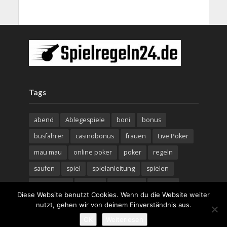
Tags
abend
Ablegespiele
boni
bonus
busfahrer
casinobonus
frauen
Live Poker
mau mau
online poker
poker
regeln
saufen
spiel
spielanleitung
spielen
spielregeln
trinken
varianten
weiber
Diese Website benutzt Cookies. Wenn du die Website weiter
nutzt, gehen wir von deinem Einverständnis aus.
OK
Weiterlesen
Copyright © 2026. Powered by
WordPress
.