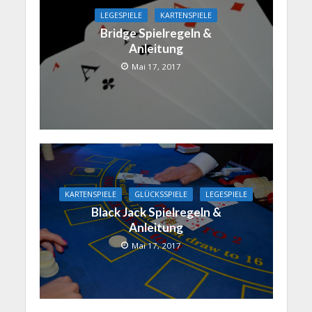
LEGESPIELE
KARTENSPIELE
Bridge Spielregeln &
Anleitung
Mai 17, 2017
KARTENSPIELE
GLÜCKSSPIELE
LEGESPIELE
Black Jack Spielregeln &
Anleitung
Mai 17, 2017