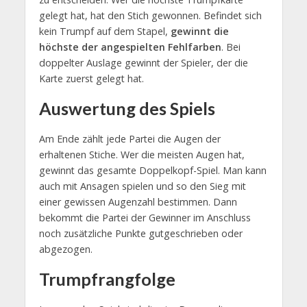
gelegt hat, hat den Stich gewonnen. Befindet sich
kein Trumpf auf dem Stapel,
gewinnt die
höchste der angespielten Fehlfarben
. Bei
doppelter Auslage gewinnt der Spieler, der die
Karte zuerst gelegt hat.
Auswertung des Spiels
Am Ende zählt jede Partei die Augen der
erhaltenen Stiche. Wer die meisten Augen hat,
gewinnt das gesamte Doppelkopf-Spiel. Man kann
auch mit Ansagen spielen und so den Sieg mit
einer gewissen Augenzahl bestimmen. Dann
bekommt die Partei der Gewinner im Anschluss
noch zusätzliche Punkte gutgeschrieben oder
abgezogen.
Trumpfrangfolge