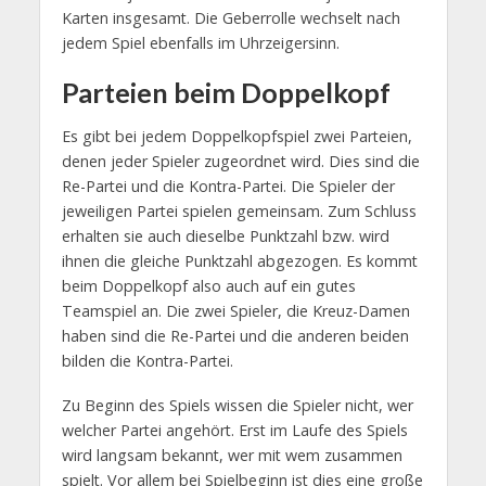
Karten insgesamt. Die Geberrolle wechselt nach
jedem Spiel ebenfalls im Uhrzeigersinn.
Parteien beim Doppelkopf
Es gibt bei jedem Doppelkopfspiel zwei Parteien,
denen jeder Spieler zugeordnet wird. Dies sind die
Re-Partei und die Kontra-Partei. Die Spieler der
jeweiligen Partei spielen gemeinsam. Zum Schluss
erhalten sie auch dieselbe Punktzahl bzw. wird
ihnen die gleiche Punktzahl abgezogen. Es kommt
beim Doppelkopf also auch auf ein gutes
Teamspiel an. Die zwei Spieler, die Kreuz-Damen
haben sind die Re-Partei und die anderen beiden
bilden die Kontra-Partei.
Zu Beginn des Spiels wissen die Spieler nicht, wer
welcher Partei angehört. Erst im Laufe des Spiels
wird langsam bekannt, wer mit wem zusammen
spielt. Vor allem bei Spielbeginn ist dies eine große