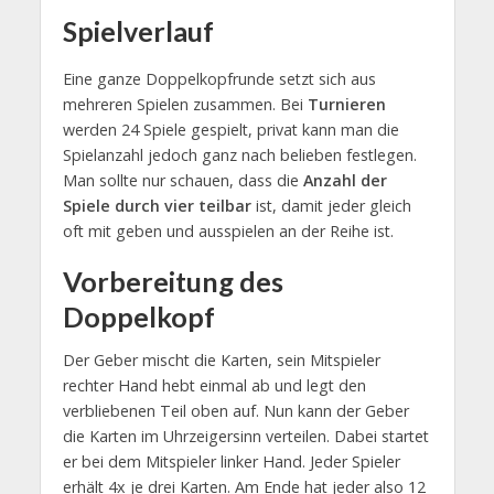
Spielverlauf
Eine ganze Doppelkopfrunde setzt sich aus
mehreren Spielen zusammen. Bei
Turnieren
werden 24 Spiele gespielt, privat kann man die
Spielanzahl jedoch ganz nach belieben festlegen.
Man sollte nur schauen, dass die
Anzahl der
Spiele durch vier teilbar
ist, damit jeder gleich
oft mit geben und ausspielen an der Reihe ist.
Vorbereitung des
Doppelkopf
Der Geber mischt die Karten, sein Mitspieler
rechter Hand hebt einmal ab und legt den
verbliebenen Teil oben auf. Nun kann der Geber
die Karten im Uhrzeigersinn verteilen. Dabei startet
er bei dem Mitspieler linker Hand. Jeder Spieler
erhält 4x je drei Karten. Am Ende hat jeder also 12